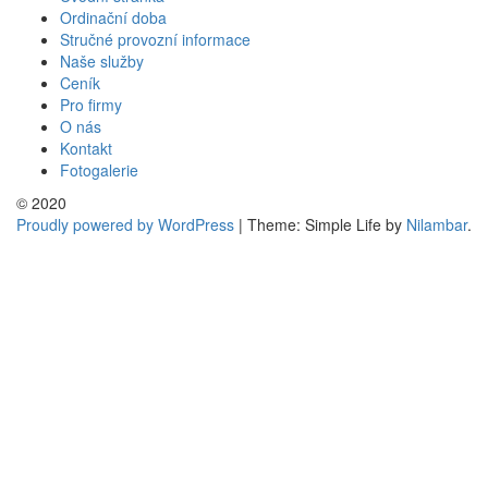
pro
Ordinační doba
příspěvek
Stručné provozní informace
Naše služby
Ceník
Pro firmy
O nás
Kontakt
Fotogalerie
© 2020
Proudly powered by WordPress
|
Theme: Simple Life by
Nilambar
.
Go
to
top