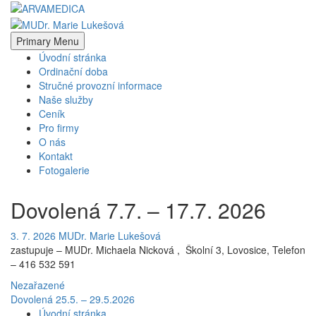
Skip
to
MUDr. Marie Lukešová
content
Primary Menu
Úvodní stránka
Ordinační doba
Stručné provozní informace
Naše služby
Ceník
Pro firmy
O nás
Kontakt
Fotogalerie
Dovolená 7.7. – 17.7. 2026
3. 7. 2026
MUDr. Marie Lukešová
zastupuje – MUDr. Michaela Nicková ,
Školní 3, Lovosice, Telefon
– 416 532 591
Nezařazené
Navigace
Dovolená 25.5. – 29.5.2026
Úvodní stránka