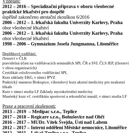
Vzdělání:
2012 – 2016 – Specializační příprava v oboru všeobecné
praktické lékařství pro dospělé
úspěšně zakončeno atestační zkouškou 6/2016
2006 – 2012 – 1. lékařská fakulta Univerzity Karlovy, Praha
obor všeobecné lékařství
2006 – 2012 – 1. lékařská fakulta Univerzity Karlovy, Praha
obor všeobecné lékařství
1998 – 2006 – Gymnázium Josefa Jungmanna, Litoměřice
Doplňkové vzdělání:
členství v ČLK
pravidelná účast na vzdělávacích seminářích SPL ČR a SVL ČLS JEP, (členství
v obou organizacích)
Certifikát celoživotního vzdělávání SPL
Kurz základy EKG, v rámci IPVZ
Praktický maraton Biskupice, víkendový kurz akutní medicíny pro neakutní
lékaře
Kurz v rámci studia LF Základy myoskeletální medicíny
Masérský kurz vč. certifikátu sportovní a rekondiční masáž, v rámci studia LF
Praxe a pracovní zkušenosti:
2013 – 2019 – Medipac s.r.o., Teplice
2017 – 2018 – Regicare s.r.o., Bohušovice nad Ohří
2016 – 2017 – MUDr. Vítek Švejda, Ústí nad Labem
2012 – 2017 – Interní oddělení Městské nemocnice, Litoměřice
2012 – 2015 – Lékař Teplice s.r.o., Teplice