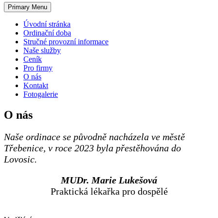
Primary Menu
Úvodní stránka
Ordinační doba
Stručné provozní informace
Naše služby
Ceník
Pro firmy
O nás
Kontakt
Fotogalerie
O nás
Naše ordinace se původně nacházela ve městě
Třebenice, v roce 2023 byla přestěhována do
Lovosic.
MUDr. Marie Lukešová
Praktická lékařka pro dospělé