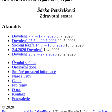
Šárka Petrželková
Zdravotní sestra
Aktuality
Dovolená 7.7. – 17.7. 2026
3. 7. 2026
Dovolená 25.5. – 29.5.2026
22. 5. 2026
Školení lékaře 14.5. – 15.5. 2026
13. 5. 2026
2.4.2026 Dovolená
1. 4. 2026
Dovolená 23.2. – 27.2.2026
20. 2. 2026
Úvodní stránka
Ordinační doba
Stručné provozní informace
Naše služby
Ceník
Pro firmy
O nás
Kontakt
Fotogalerie
© 2020
Proudly powered by WordPress
|
Theme: Simple Life by
Nilambar
.