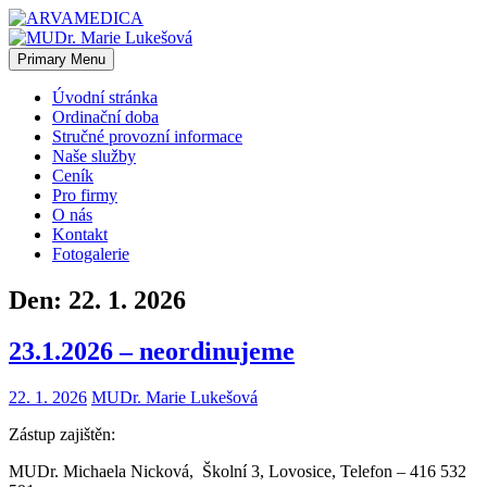
Skip
to
content
Primary Menu
MUDr. Marie Lukešová
Úvodní stránka
Ordinační doba
Stručné provozní informace
Naše služby
Ceník
Pro firmy
O nás
Kontakt
Fotogalerie
Den:
22. 1. 2026
23.1.2026 – neordinujeme
22. 1. 2026
MUDr. Marie Lukešová
Zástup zajištěn:
MUDr. Michaela Nicková,
Školní 3, Lovosice, Telefon – 416 532